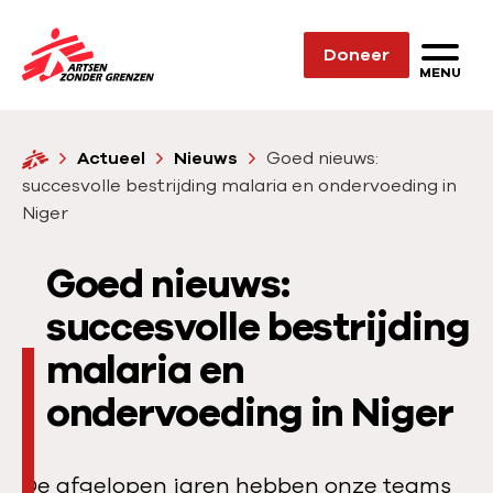
Sla navigatie over
Doneer
N
MENU
a
a
H
Actueel
Nieuws
Goed nieuws:
r
o
succesvolle bestrijding malaria en ondervoeding in
d
m
Niger
e
e
h
Goed nieuws:
o
succesvolle bestrijding
m
e
malaria en
p
ondervoeding in Niger
a
g
e
De afgelopen jaren hebben onze teams