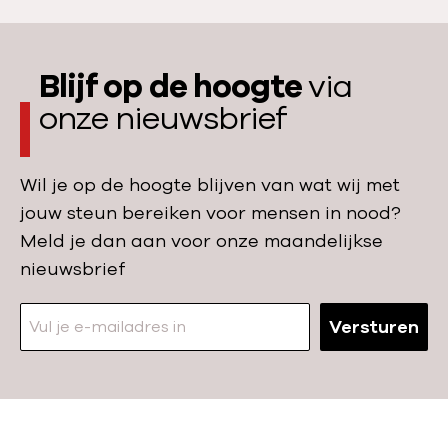
e
i
e
W
n
s
r
a
h
C
Blijf op de hoogte
via
c
t
e
?
u
z
onze nieuwsbrief
t
l
i
c
o
j
o
Wil je op de hoogte blijven van wat wij met
s
n
r
jouw steun bereiken voor mensen in nood?
e
h
o
Meld je dan aan voor onze maandelijkse
o
i
n
nieuwsbrief
n
v
a
t
e
v
Versturen
w
n
i
i
a
r
k
i
u
k
d
s
e
s