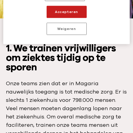
e
d
Accepteren
a
t
Om overal medische zorg te bieden, trainen onze teams mensen uit
verschillende dorpen in het behandelen van kinderen met malaria.
-
©
Weigeren
u
Mario Fawaz
m
:
1. We trainen vrijwilligers
om ziektes tijdig op te
sporen
Onze teams zien dat er in Magaria
nauwelijks toegang is tot medische zorg. Er is
slechts 1 ziekenhuis voor 798.000 mensen.
Veel mensen moeten dagenlang lopen naar
het ziekenhuis. Om overal medische zorg te
faciliteren, trainen onze teams mensen uit