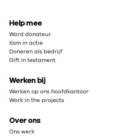
?
N
l
?
a
d
a
S
Help mee
r
i
Word donateur
d
t
Kom in actie
e
e
Doneren als bedrijf
h
Gift in testament
m
o
a
m
Werken bij
p
e
p
Werken op ons hoofdkantoor
a
Work in the projects
g
e
Over ons
Ons werk