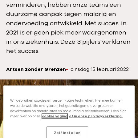
verminderen, hebben onze teams een
duurzame aanpak tegen malaria en
ondervoeding ontwikkeld. Met succes: in
2021 is er geen piek meer waargenomen
in ons ziekenhuis. Deze 3 pijlers verklaren
het succes.
Artsen zonder Grenzen
P
dinsdag 15 februari 2022
A
u
u
b
t
l
e
i
Wij gebruiken cookies en vergelijkbare technieken. Hiermee kunnen
u
we oa de website analyseren, het gebruiksgemak vergroten en
c
r
advertenties op andere sites en social media personaliseren. Lees hier
a
meer over op onze
cookiepagina
of in onze privacyverklaring.
:
t
i
Zelf instellen