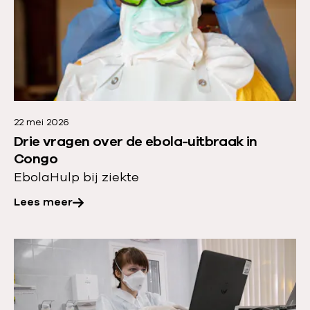
e
s
m
e
e
r
22 mei 2026
o
Drie vragen over de ebola-uitbraak in
v
Congo
e
Ebola
Hulp bij ziekte
r
Lees meer
:
D
r
L
i
e
e
e
v
s