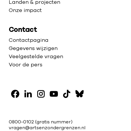
Landen & projecten
Onze impact
Contact
Contactpagina
Gegevens wijzigen
Veelgestelde vragen
Voor de pers
V
o
F
L
I
Y
T
B
l
a
i
n
o
i
l
g
c
n
s
u
k
u
C
0800-0102
(gratis nummer)
o
e
k
t
t
t
e
vragen@artsenzondergrenzen.nl