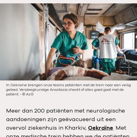
u
b
l
i
c
a
t
i
e
d
a
t
In Oekraïne brengen onze teams patiënten met de trein naar een veilig
gebied. Verpleegkundige Anastasia checkt of alles goed gaat met de
u
patiënt.
-
©
AzG
m
:
Meer dan 200 patiënten met neurologische
aandoeningen zijn geëvacueerd uit een
overvol ziekenhuis in Kharkiv,
Oekraïne
. Met
onze medische trein hebben we de patiënten