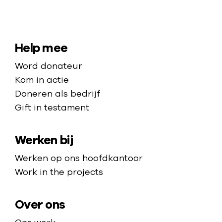
s
l
N
c
o
a
h
s
a
S
Help mee
e
i
r
i
w
Word donateur
e
d
t
o
Kom in actie
i
e
n
e
Doneren als bedrijf
n
h
d
Gift in testament
m
O
o
e
e
a
m
n
k
Werken bij
p
e
h
r
p
Werken op ons hoofdkantoor
e
a
a
Work in the projects
l
i
g
e
n
e
Over ons
n
e