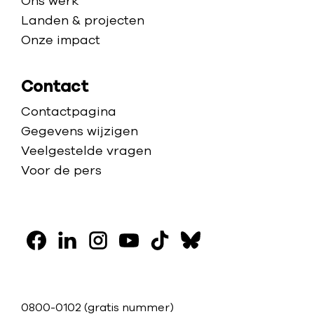
Ons werk
Landen & projecten
Onze impact
Contact
Contactpagina
Gegevens wijzigen
Veelgestelde vragen
Voor de pers
V
o
F
L
I
Y
T
B
l
a
i
n
o
i
l
g
c
n
s
u
k
u
C
0800-0102
(gratis nummer)