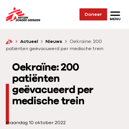
Sla navigatie over
Doneer
N
MENU
a
a
H
Actueel
Nieuws
Oekraïne: 200
r
o
patiënten geëvacueerd per medische trein
d
m
e
e
Oekraïne: 200
h
o
patiënten
m
geëvacueerd per
e
medische trein
p
a
g
P
maandag 10 oktober 2022
e