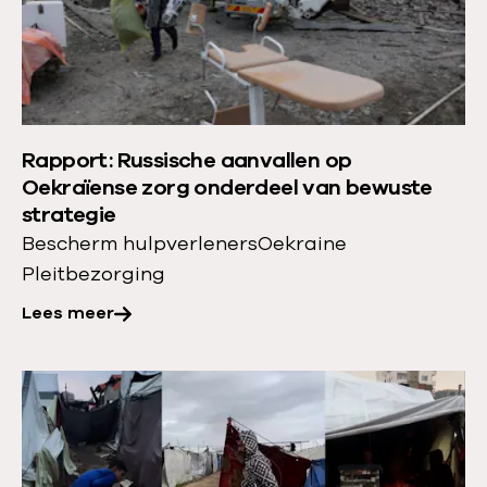
s
m
e
e
r
Rapport: Russische aanvallen op
o
Oekraïense zorg onderdeel van bewuste
v
strategie
e
Bescherm hulpverleners
Oekraine
r
Pleitbezorging
:
Lees meer
R
a
p
L
p
e
o
e
r
s