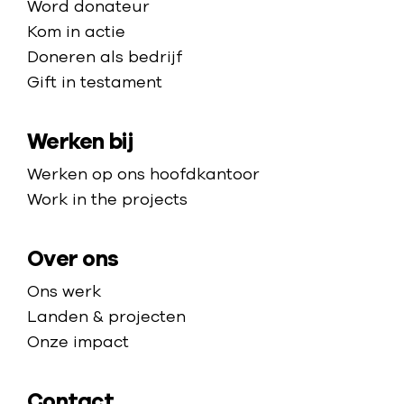
i
O
Word donateur
e
d
a
t
e
Kom in actie
l
e
n
k
e
Doneren als bedrijf
v
h
,
r
Gift in testament
m
a
o
G
a
a
n
m
a
ï
Werken bij
p
b
e
z
n
e
p
Werken op ons hoofdkantoor
a
e
w
a
Work in the projects
e
u
g
n
s
e
O
Over ons
t
e
Ons werk
e
k
Landen & projecten
s
r
Onze impact
t
a
r
ï
a
Contact
n