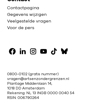
t
e
Contactpagina
e
Gegevens wijzigen
g
Veelgestelde vragen
i
Voor de pers
e
V
o
F
L
I
Y
T
B
l
a
i
n
o
i
l
g
c
n
s
u
k
u
C
0800-0102
(gratis nummer)
o
e
k
t
t
t
e
vragen@artsenzondergrenzen.nl
o
Plantage Middenlaan 14,
b
e
a
u
o
s
n
n
1018 DD Amsterdam
o
d
g
b
k
k
s
Rekening: NL 13 INGB 0000 0040 54
t
o
i
r
e
y
RSIN: 006790264
o
a
k
n
a