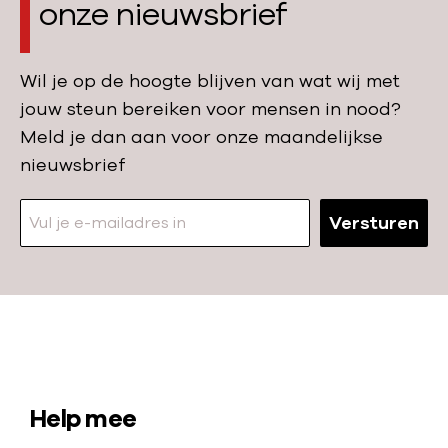
e
onze nieuwsbrief
ï
e
o
e
v
:
n
Wil je op de hoogte blijven van wat wij met
e
R
s
jouw steun bereiken voor mensen in nood?
n
e
e
Meld je dan aan voor onze maandelijkse
s
v
z
nieuwsbrief
i
a
o
n
l
r
A
Versturen
i
g
f
d
o
g
e
n
h
r
d
a
e
e
N
n
n
r
a
i
i
d
a
S
Help mee
s
n
e
r
t