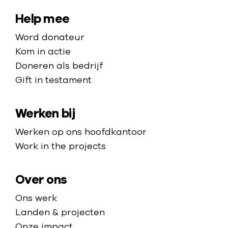
a
e
a
a
S
Help mee
n
n
r
i
s
Word donateur
d
d
t
e
Kom in actie
e
e
z
e
Doneren als bedrijf
l
h
o
Gift in testament
m
e
o
r
n
a
m
g
m
Werken bij
p
e
o
e
p
Werken op ons hoofdkantoor
n
t
a
Work in the projects
d
m
g
e
a
e
Over ons
r
s
d
k
Ons werk
e
e
Landen & projecten
e
r
Onze impact