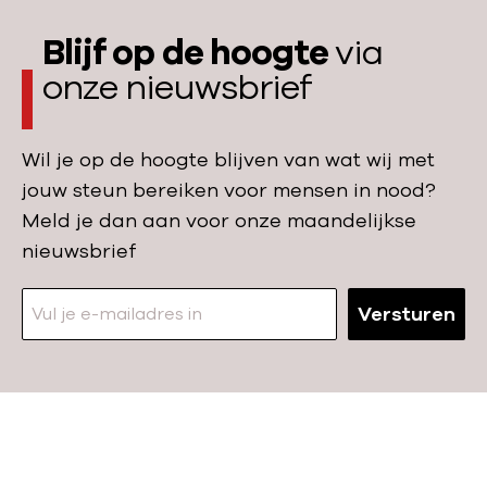
a
a
Blijf op de hoogte
via
n
:
v
onze nieuwsbrief
b
a
r
l
a
Wil je op de hoogte blijven van wat wij met
l
n
jouw steun bereiken voor mensen in nood?
e
d
Meld je dan aan voor onze maandelijkse
n
w
nieuwsbrief
o
o
p
n
Versturen
O
d
e
e
k
n
r
b
a
e
N
ï
h