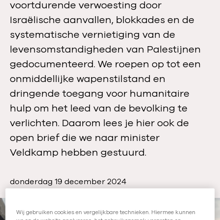
voortdurende verwoesting door
Israëlische aanvallen, blokkades en de
systematische vernietiging van de
levensomstandigheden van Palestijnen
gedocumenteerd. We roepen op tot een
onmiddellijke wapenstilstand en
dringende toegang voor humanitaire
hulp om het leed van de bevolking te
verlichten. Daarom lees je hier ook de
open brief die we naar minister
Veldkamp hebben gestuurd.
P
donderdag 19 december 2024
u
b
Wij gebruiken cookies en vergelijkbare technieken. Hiermee kunnen
l