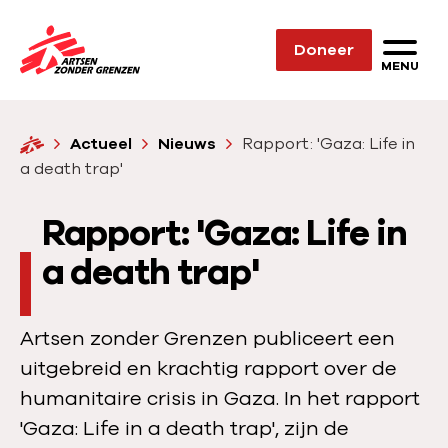
Sla navigatie over
Doneer
N
MENU
a
a
H
Actueel
Nieuws
Rapport: 'Gaza: Life in
r
o
a death trap'
d
m
e
e
Rapport: 'Gaza: Life in
h
o
a death trap'
m
e
Artsen zonder Grenzen publiceert een
p
uitgebreid en krachtig rapport over de
a
humanitaire crisis in Gaza. In het rapport
g
'Gaza: Life in a death trap', zijn de
e