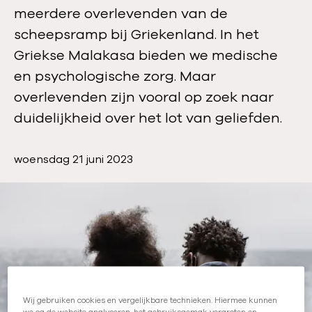
meerdere overlevenden van de
scheepsramp bij Griekenland. In het
Griekse Malakasa bieden we medische
en psychologische zorg. Maar
overlevenden zijn vooral op zoek naar
duidelijkheid over het lot van geliefden.
P
woensdag 21 juni 2023
u
b
l
i
c
a
t
i
Wij gebruiken cookies en vergelijkbare technieken. Hiermee kunnen
we oa de website analyseren, het gebruiksgemak vergroten en