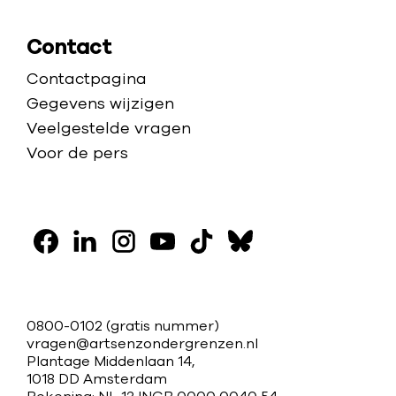
e
’
n
Contact
’
Contactpagina
Gegevens wijzigen
Veelgestelde vragen
Voor de pers
V
o
F
L
I
Y
T
B
l
a
i
n
o
i
l
g
c
n
s
u
k
u
C
0800-0102
(gratis nummer)
o
e
k
t
t
t
e
vragen@artsenzondergrenzen.nl
o
Plantage Middenlaan 14,
b
e
a
u
o
s
n
n
1018 DD Amsterdam
o
d
g
b
k
k