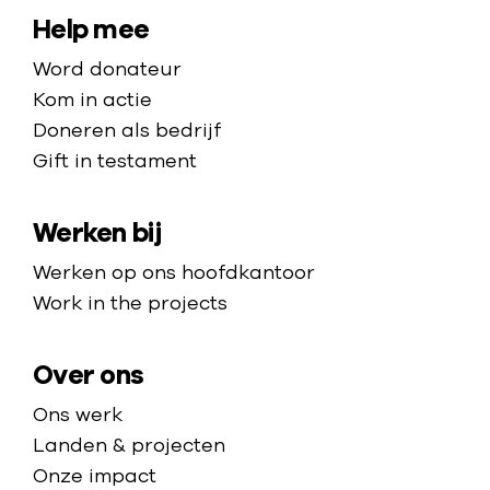
e
a
S
Help mee
y
r
r
i
c
Word donateur
e
d
h
t
Kom in actie
n
e
i
e
Doneren als bedrijf
m
h
s
Gift in testament
o
m
o
c
e
a
m
h
d
Werken bij
p
e
e
i
p
Werken op ons hoofdkantoor
k
n
a
Work in the projects
l
t
g
a
e
e
c
Over ons
p
h
r
Ons werk
t
a
Landen & projecten
e
t
Onze impact
n