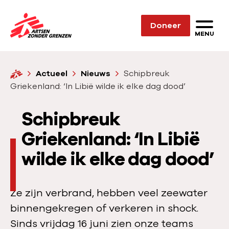
Sla navigatie over
Doneer
N
MENU
a
a
H
Actueel
Nieuws
Schipbreuk
r
o
Griekenland: ‘In Libië wilde ik elke dag dood’
d
m
e
e
Schipbreuk
h
o
Griekenland: ‘In Libië
m
wilde ik elke dag dood’
e
p
a
Ze zijn verbrand, hebben veel zeewater
g
binnengekregen of verkeren in shock.
e
Sinds vrijdag 16 juni zien onze teams