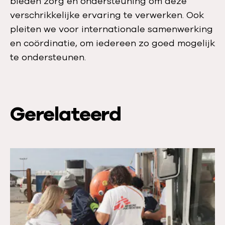
bieden zorg en ondersteuning om deze
verschrikkelijke ervaring te verwerken. Ook
pleiten we voor internationale samenwerking
en coördinatie, om iedereen zo goed mogelijk
te ondersteunen.
Gerelateerd
L
e
e
s
m