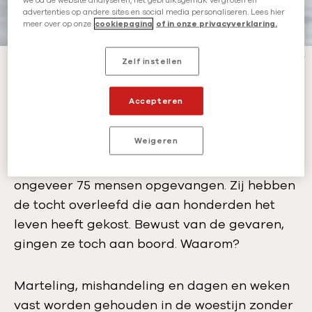
e
advertenties op andere sites en social media personaliseren. Lees hier
d
meer over op onze
cookiepagina
of in onze privacyverklaring.
a
t
Overlevenden van een overtocht in april 2023 geven elkaar een knuffel.
-
Zelf instellen
©
AzG
u
m
Waarom stap je op zo’n
Accepteren
:
boot?
Weigeren
In het noodkamp in Malakasa worden
ongeveer 75 mensen opgevangen. Zij hebben
de tocht overleefd die aan honderden het
leven heeft gekost. Bewust van de gevaren,
gingen ze toch aan boord. Waarom?
Marteling, mishandeling en dagen en weken
vast worden gehouden in de woestijn zonder