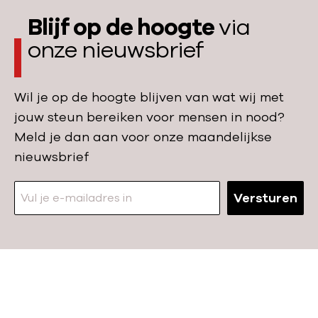
k
t
a
Blijf op de hoogte
via
p
e
n
onze nieuwsbrief
r
l
s
o
i
o
b
n
Wil je op de hoogte blijven van wat wij met
p
e
g
jouw steun bereiken voor mensen in nood?
b
e
e
Meld je dan aan voor onze maandelijkse
l
r
n
nieuwsbrief
i
m
j
i
v
Versturen
j
e
n
n
k
d
i
e
n
N
p
d
a
s