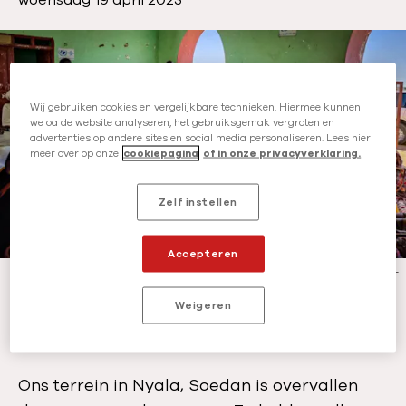
u
b
l
i
Wij gebruiken cookies en vergelijkbare technieken. Hiermee kunnen
c
we oa de website analyseren, het gebruiksgemak vergroten en
a
advertenties op andere sites en social media personaliseren. Lees hier
meer over op onze
cookiepagina
of in onze privacyverklaring.
t
i
e
Zelf instellen
d
a
Accepteren
t
Teams zijn op bezoek in Galala om te kijken wat de medische noden zijn.
-
©
Prince Mathew
u
Weigeren
m
Voorraad geplunderd
:
Ons terrein in Nyala, Soedan is overvallen