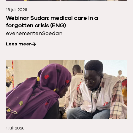
r
13 juli 2026
o
Webinar Sudan: medical care in a
v
forgotten crisis (ENG)
e
evenementen
Soedan
r
Lees meer
:
W
e
L
b
e
i
e
n
s
a
m
r
e
S
e
u
r
d
1 juli 2026
o