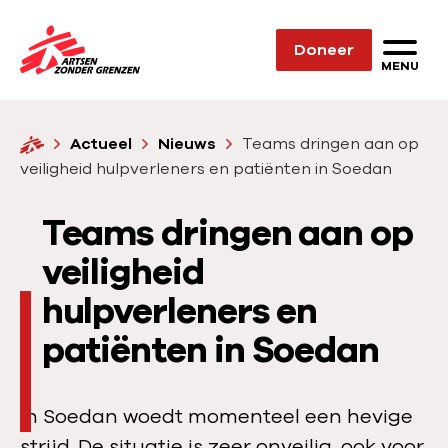
Sla navigatie over
Doneer
N
MENU
a
a
H
Actueel
Nieuws
Teams dringen aan op
r
o
veiligheid hulpverleners en patiënten in Soedan
d
m
e
e
Teams dringen aan op
h
o
veiligheid
m
hulpverleners en
e
patiënten in Soedan
p
a
g
In Soedan woedt momenteel een hevige
e
strijd. De situatie is zeer onveilig, ook voor