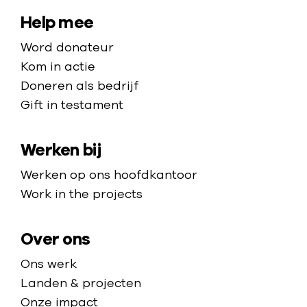
w
a
n
a
S
Help mee
e
a
d
r
i
n
Word donateur
m
e
d
e
t
Kom in actie
a
r
e
n
e
Doneren als bedrijf
f
h
h
m
Gift in testament
d
m
u
o
e
e
a
l
m
i
l
Werken bij
p
p
e
s
i
p
Werken op ons hoofdkantoor
j
n
a
Work in the projects
e
g
g
s
i
e
i
Over ons
n
n
Z
Ons werk
D
u
Landen & projecten
a
i
Onze impact