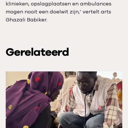
klinieken, opslagplaatsen en ambulances
mogen nooit een doelwit zijn,’ vertelt arts
Ghazali Babiker.
Gerelateerd
L
e
e
s
m
e
e