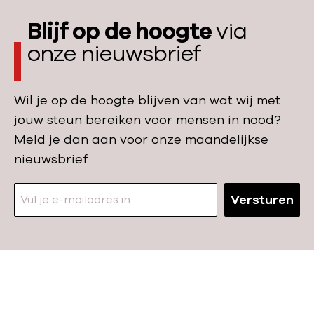
l
n
c
l
i
Blijf op de hoogte
via
n
r
w
g
onze nieuwsbrief
o
i
i
e
o
s
t
p
d
i
,
Wil je op de hoogte blijven van wat wij met
l
g
s
m
jouw steun bereiken voor mensen in nood?
e
e
i
Meld je dan aan voor onze maandelijkse
k
v
l
nieuwsbrief
v
a
j
o
l
o
o
Versturen
o
e
r
p
n
v
d
e
r
e
n
o
k
z
N
u
r
o
a