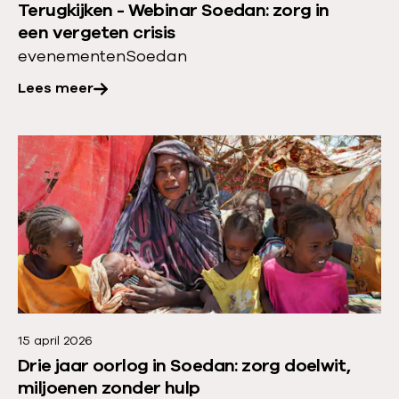
Terugkijken - Webinar Soedan: zorg in
a
v
een vergeten crisis
n
e
evenementen
Soedan
:
r
m
Lees meer
:
e
T
d
e
L
i
r
e
c
u
e
a
g
s
l
k
m
c
i
e
a
j
e
r
k
r
e
e
15 april 2026
o
i
Drie jaar oorlog in Soedan: zorg doelwit,
n
v
n
miljoenen zonder hulp
-
e