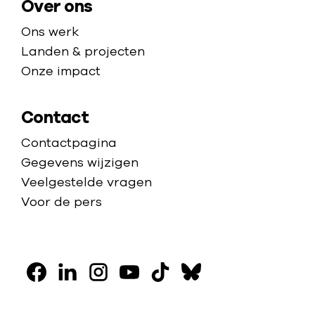
Over ons
Ons werk
Landen & projecten
Onze impact
Contact
Contactpagina
Gegevens wijzigen
Veelgestelde vragen
Voor de pers
V
o
F
L
I
Y
T
B
l
a
i
n
o
i
l