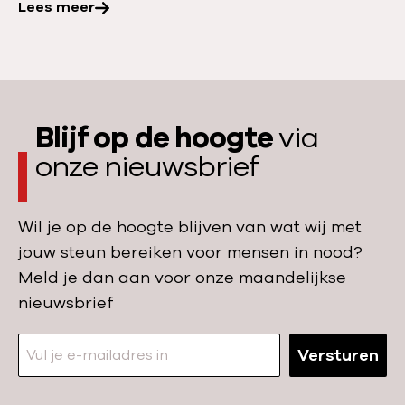
e
Lees meer
o
r
n
:
e
R
c
a
a
Blijf op de hoogte
via
p
m
p
onze nieuwsbrief
e
o
t
r
o
Wil je op de hoogte blijven van wat wij met
t
o
jouw steun bereiken voor mensen in nood?
:
u
Meld je dan aan voor onze maandelijkse
D
r
nieuwsbrief
o
r
o
e
Versturen
d
s
,
c