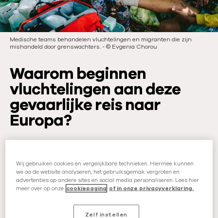
e
d
a
t
Medische teams behandelen vluchtelingen en migranten die zijn
mishandeld door grenswachters.
-
©
Evgenia Chorou
u
m
Waarom beginnen
:
vluchtelingen aan deze
gevaarlijke reis naar
Europa?
Steeds meer mensen zien zich genoodzaakt
om huis en haard te verlaten. Vanwege een
Wij gebruiken cookies en vergelijkbare technieken. Hiermee kunnen
we oa de website analyseren, het gebruiksgemak vergroten en
oorlog of conflict, maar ook vanwege de
advertenties op andere sites en social media personaliseren. Lees hier
angst op vervolging. Bijvoorbeeld vanwege je
meer over op onze
cookiepagina
of in onze privacyverklaring.
politieke overtuiging of geaardheid. Ook de
klimaatcrisis speelt een steeds grotere rol.
Zelf instellen