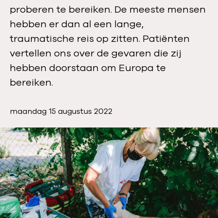
proberen te bereiken. De meeste mensen
hebben er dan al een lange,
traumatische reis op zitten. Patiënten
vertellen ons over de gevaren die zij
hebben doorstaan om Europa te
bereiken.
P
maandag 15 augustus 2022
u
b
l
i
c
a
t
i