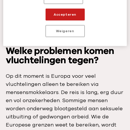
Mensen zien geen andere keuze dan te
vertrekken. Wat de reden ook is: uiteindelijk is
Accepteren
iedereen op zoek naar een veilige,
menswaardige toekomst.
Weigeren
Welke problemen komen
vluchtelingen tegen?
Op dit moment is Europa voor veel
vluchtelingen alleen te bereiken via
mensensmokkelaars. De reis is lang, erg duur
en vol onzekerheden. Sommige mensen
worden onderweg blootgesteld aan seksuele
uitbuiting of gedwongen arbeid. Wie de
Europese grenzen weet te bereiken, wordt