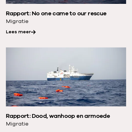
t
r
:
Rapport: No one came to our rescue
o
I
Migratie
v
n
e
Lees meer
p
r
l
:
L
a
R
e
i
a
e
n
p
s
s
p
m
i
o
e
g
r
e
h
t
r
t
:
Rapport: Dood, wanhoop en armoede
o
N
Migratie
v
o