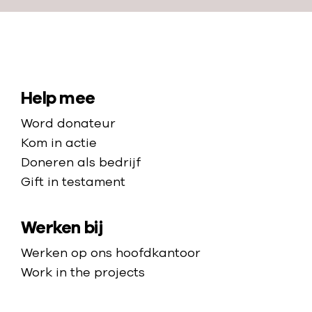
w
u
a
e
n
N
h
a
o
a
S
Help mee
o
r
i
p
Word donateur
d
t
e
Kom in actie
e
n
e
Doneren als bedrijf
h
a
Gift in testament
m
o
r
a
m
m
Werken bij
p
e
o
p
Werken op ons hoofdkantoor
e
a
Work in the projects
d
g
e
e