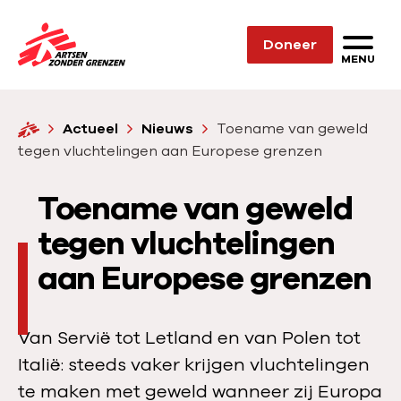
Sla navigatie over
Doneer
N
MENU
a
a
H
Actueel
Nieuws
Toename van geweld
r
o
tegen vluchtelingen aan Europese grenzen
d
m
e
e
Toename van geweld
h
o
tegen vluchtelingen
m
aan Europese grenzen
e
p
a
Van Servië tot Letland en van Polen tot
g
Italië: steeds vaker krijgen vluchtelingen
e
te maken met geweld wanneer zij Europa