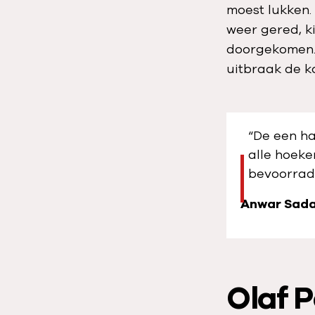
moest lukken.
weer gered, k
doorgekomen.
uitbraak de k
“De een ha
alle hoeke
bevoorrad
Anwar Sad
Olaf P