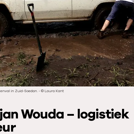
genval in Zuid-Soedan.
-
©
Laura Kant
jan Wouda – logistiek
eur