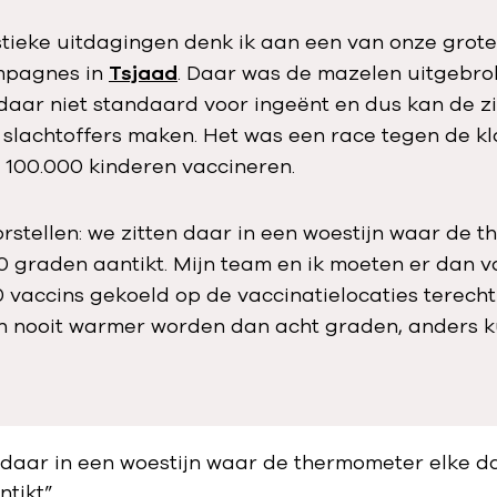
gistieke uitdagingen denk ik aan een van onze grote
mpagnes in
Tsjaad
. Daar was de mazelen uitgebro
 daar niet standaard voor ingeënt en dus kan de zi
e slachtoffers maken. Het was een race tegen de kl
 100.000 kinderen vaccineren.
orstellen: we zitten daar in een woestijn waar de 
0 graden aantikt. Mijn team en ik moeten er dan 
0 vaccins gekoeld op de vaccinatielocaties terech
 nooit warmer worden dan acht graden, anders k
 daar in een woestijn waar de thermometer elke d
tikt”