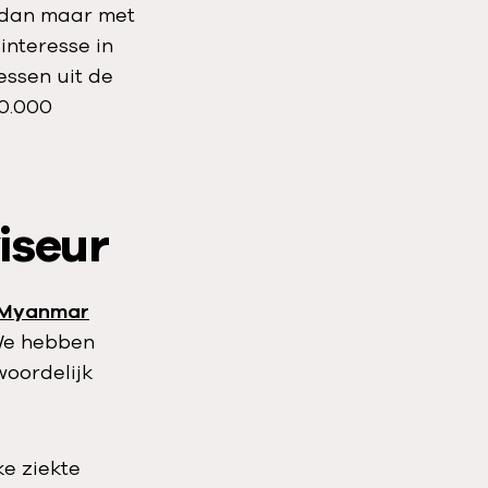
 dan maar met
interesse in
essen uit de
00.000
iseur
Myanmar
 We hebben
woordelijk
ke ziekte