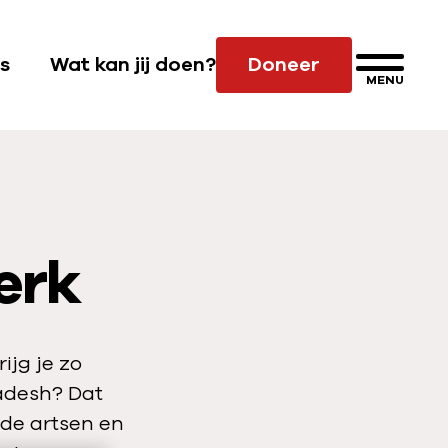
s
Wat kan jij doen?
Doneer
MENU
S
u
b
n
a
v
erk
i
g
a
t
ijg je zo
i
ladesh? Dat
e
 de artsen en
W