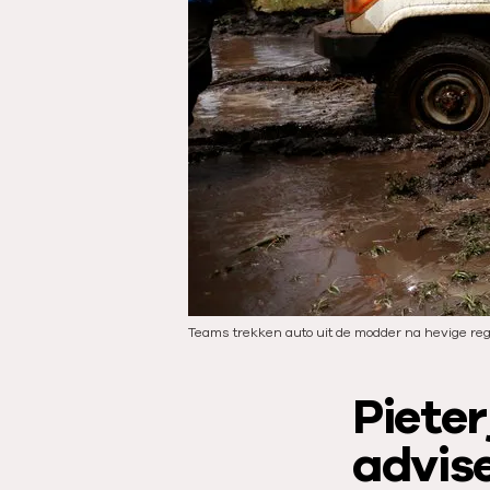
u
m
:
Teams trekken auto uit de modder na hevige re
Pieter
advis