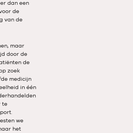
eer dan een
 voor de
g van de
nen, maar
jd door de
atiënten de
 op zoek
fde medicijn
elheid in één
onderhandelden
 te
port.
oesten we
maar het