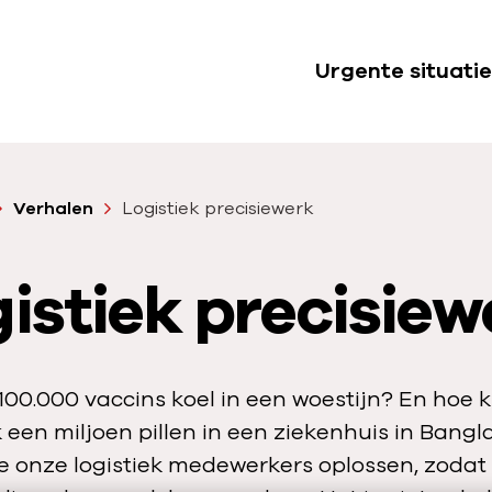
Urgente situatie
S
u
b
n
Verhalen
Logistiek precisiewerk
a
v
istiek precisiew
i
g
a
t
00.000 vaccins koel in een woestijn? En hoe kr
i
k een miljoen pillen in een ziekenhuis in Bang
e
ie onze logistiek medewerkers oplossen, zodat
U