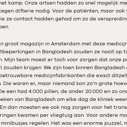
in het kamp. Onze artsen hadden zo snel mogelijk m
 tegen difterie nodig. Voor de patiënten, maar ook
ie ze contact hadden gehad om zo de verspreidin
pen.
n groot magazijn in Amsterdam met deze medicij
tbeperkingen in Bangladesh zouden ze nooit op ti
 Mijn team moest er toch voor zorgen dat onze p
nel zouden krijgen. We zijn toen binnen Bangladesh
etrouwbare medicijnfabrikanten die exact ditzel
 Die waren er, maar niemand kon zo’n grote hoeve
 De een had 4.000 pillen, de ander 20.000 en zo 
oeken van Bangladesh om elke dag de kliniek weer
En dan moesten we ook nog zorgen voor het trans
ringen kwamen per vliegtuig aan. Voor andere m
 minibusjes regelen. Het was een enorme puzzel, 