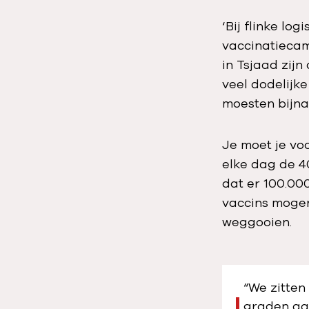
‘Bij flinke lo
vaccinatieca
in Tsjaad zijn
veel dodelijk
moesten bijna
Je moet je vo
elke dag de 4
dat er 100.00
vaccins mogen
weggooien.
“We zitten
graden aan