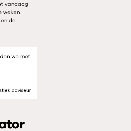
het vandaag
ie weken
 en de
lden we met
istiek adviseur
nator