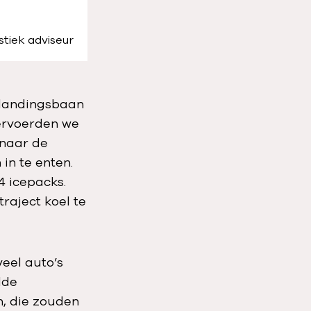
istiek adviseur
 landingsbaan
vervoerden we
 naar de
in te enten.
4 icepacks.
traject koel te
veel auto’s
lde
n, die zouden