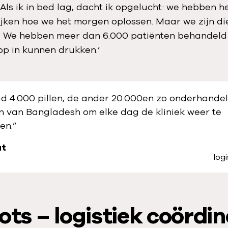
 Als ik in bed lag, dacht ik opgelucht: we hebben 
ijken hoe we het morgen oplossen. Maar we zijn d
 We hebben meer dan 6.000 patiënten behandeld
op in kunnen drukken.’
d 4.000 pillen, de ander 20.000en zo onderhande
n van Bangladesh om elke dag de kliniek weer te
en.”
at
log
ots – logistiek coördi