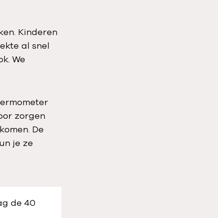
ken. Kinderen
ekte al snel
ok. We
thermometer
voor zorgen
tkomen. De
un je ze
ag de 40