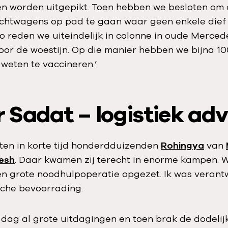
en worden uitgepikt. Toen hebben we besloten om
chtwagens op pad te gaan waar geen enkele dief 
o reden we uiteindelijk in colonne in oude Merced
door de woestijn. Op die manier hebben we bijna 1
 weten te vaccineren.’
 Sadat – logistiek adv
htten in korte tijd honderdduizenden
Rohingya
van
esh
. Daar kwamen zij terecht in enorme kampen.
en grote noodhulpoperatie opgezet. Ik was verant
che bevoorrading.
 dag al grote uitdagingen en toen brak de dodelij