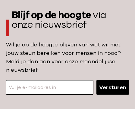
i
S
l
r
d
o
Blijf op de hoogte
via
a
i
-
e
onze nieuwsbrief
a
s
S
d
i
i
o
a
e
s
e
Wil je op de hoogte blijven van wat wij met
n
n
d
jouw steun bereiken voor mensen in nood?
:
d
a
Meld je dan aan voor onze maandelijkse
z
g
n
nieuwsbrief
o
e
r
w
Versturen
g
e
d
l
o
d
e
i
l
n
N
w
Z