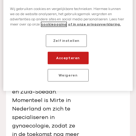
Wij gebruiken cookies en vergelijkbare technieken. Hiermee kunnen
we oa de website analyseren, het gebruiksgemak vergroten en
advertenties op andere sites en social media personaliseren. Lees hier
meer over op onze
cookiepagina
of in onze privacyverklaring.
Mirte Sprengers
Zelf instellen
Tropenarts
Tropenarts Mirte heeft
Accepteren
over de hele wereld
bevallingen begeleid.
Weigeren
Van Bangladesh tot Syrië
en Zuid-Soedan.
Momenteel is Mirte in
Nederland om zich te
specialiseren in
gynaecologie, zodat ze
in de toekomst nog meer