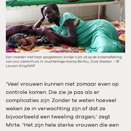
i
g
g
e
e
n
s
d
l
e
i
s
d
l
Een moeder met haar pasgeboren kindje rust uit op de kraamafdeling
Nam
e
i
van ons ziekenhuis in vluchtelingenkamp Bentiu, Zuid-Soedan.
–
©
de 
Lauren King/MSF
d
e
‘Veel vrouwen kunnen niet zomaar even op
controle komen. Die zie je pas als er
complicaties zijn. Zonder te weten hoeveel
weken ze in verwachting zijn of dat ze
bijvoorbeeld een tweeling dragen,’ zegt
Mirte. ‘Het zijn hele sterke vrouwen die een