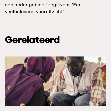
een ander gebied,’ zegt Noor. ‘Een
veelbelovend vooruitzicht.’
Gerelateerd
L
e
e
s
m
e
e
r