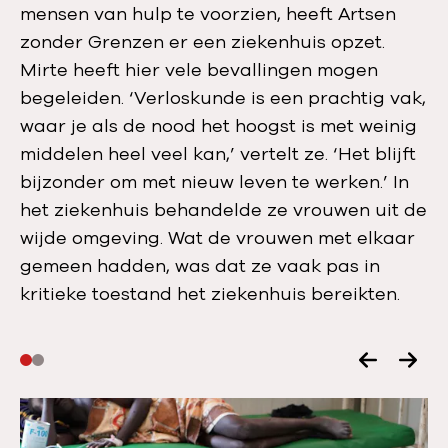
mensen van hulp te voorzien, heeft Artsen
zonder Grenzen er een ziekenhuis opzet.
Mirte heeft hier vele bevallingen mogen
begeleiden. ‘Verloskunde is een prachtig vak,
waar je als de nood het hoogst is met weinig
middelen heel veel kan,’ vertelt ze. ‘Het blijft
bijzonder om met nieuw leven te werken.’ In
het ziekenhuis behandelde ze vrouwen uit de
wijde omgeving. Wat de vrouwen met elkaar
gemeen hadden, was dat ze vaak pas in
kritieke toestand het ziekenhuis bereikten.
V
V
o
o
r
l