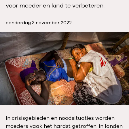
voor moeder en kind te verbeteren.
P
donderdag 3 november 2022
u
b
l
i
c
a
t
i
e
d
a
t
u
In crisisgebieden en noodsituaties worden
m
moeders vaak het hardst getroffen. In landen