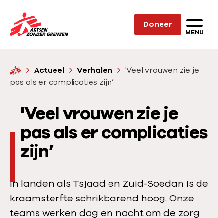
Sla navigatie over
Doneer
N
MENU
a
a
H
Actueel
Verhalen
'Veel vrouwen zie je
r
o
pas als er complicaties zijn’
d
m
e
e
'Veel vrouwen zie je
h
o
pas als er complicaties
m
zijn’
e
p
a
In landen als Tsjaad en Zuid-Soedan is de
g
kraamsterfte schrikbarend hoog. Onze
e
teams werken dag en nacht om de zorg