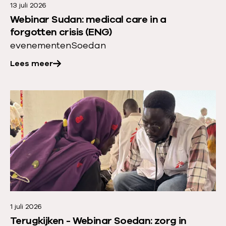
13 juli 2026
o
Webinar Sudan: medical care in a
v
forgotten crisis (ENG)
e
evenementen
Soedan
r
Lees meer
:
W
e
L
b
e
i
e
n
s
a
m
r
e
S
e
u
r
d
1 juli 2026
o
Terugkijken - Webinar Soedan: zorg in
a
v