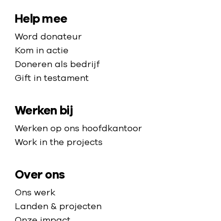
a
i
u
a
S
Help mee
t
i
r
i
,
d
Word donateur
d
m
t
-
Kom in actie
e
i
e
S
Doneren als bedrijf
h
l
o
Gift in testament
m
o
j
e
a
m
o
d
Werken bij
p
e
e
a
p
Werken op ons hoofdkantoor
n
n
a
Work in the projects
e
g
n
e
z
Over ons
o
Ons werk
n
Landen & projecten
d
Onze impact