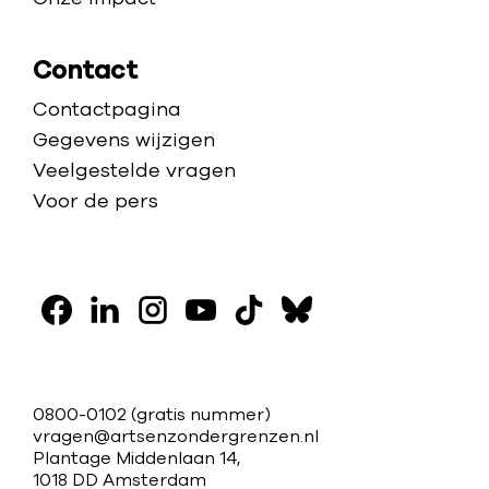
e
r
Contact
h
u
Contactpagina
l
Gegevens wijzigen
p
Veelgestelde vragen
Voor de pers
V
o
F
L
I
Y
T
B
l
a
i
n
o
i
l
g
c
n
s
u
k
u
C
0800-0102
(gratis nummer)
o
e
k
t
t
t
e
vragen@artsenzondergrenzen.nl
o
Plantage Middenlaan 14,
b
e
a
u
o
s
n
1018 DD Amsterdam