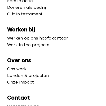
t
Kom in actie
s
e
v
e
Doneren als bedrijf
b
h
e
Gift in testament
m
o
o
n
a
s
m
d
Werken bij
p
e
e
p
p
Werken op ons hoofdkantoor
a
s
Work in the projects
g
y
e
c
Over ons
h
Ons werk
i
Landen & projecten
s
Onze impact
c
h
Contact
e
k