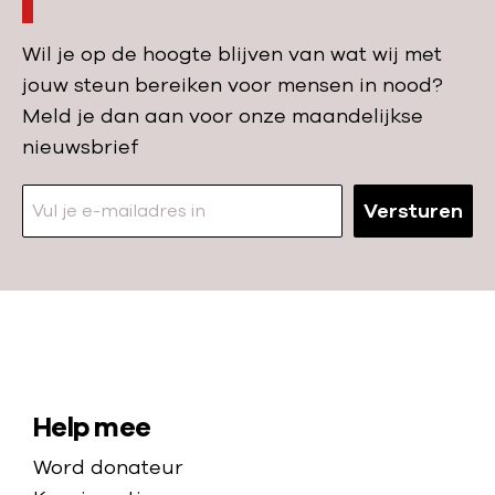
Z
e
i
u
i
n
Wil je op de hoogte blijven van wat wij met
i
n
e
jouw steun bereiken voor mensen in nood?
d
k
n
Meld je dan aan voor onze maandelijkse
-
a
d
nieuwsbrief
S
m
e
o
p
k
Versturen
e
M
a
d
o
n
a
r
s
n
i
o
a
N
p
o
a
b
p
a
S
l
Help mee
L
r
i
i
Word donateur
e
d
j