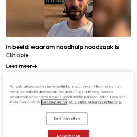
d
e
s
i
e
m
s
l
e
c
d
e
h
:
r
e
o
In beeld: waarom noodhulp noodzaak is
o
z
p
Ethiopie
v
o
e
e
Lees meer
r
r
r
g
e
:
i
L
Wij gebruiken cookies en vergelijkbare technieken. Hiermee kunnen
r
I
we oa de website analyseren, het gebruiksgemak vergroten en
n
e
e
advertenties op andere sites en social media personaliseren. Lees hier
n
v
meer over op onze
cookiepagina
of in onze privacyverklaring.
e
n
b
e
s
z
e
Zelf instellen
r
m
o
e
w
e
n
l
Accepteren