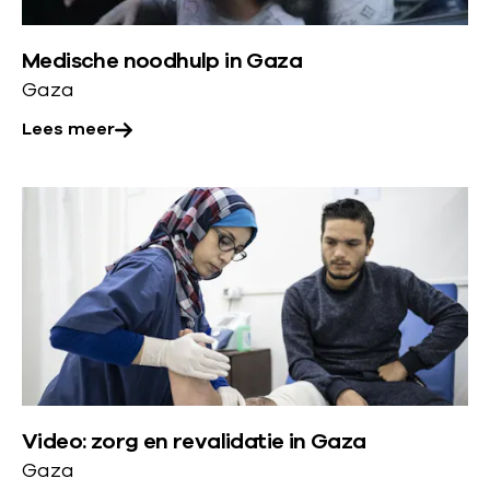
e
z
r
i
Medische noodhulp in Gaza
o
Gaza
v
c
e
Lees meer
h
r
t
:
L
M
:
e
e
e
d
s
i
m
s
e
c
e
h
r
e
Video: zorg en revalidatie in Gaza
o
n
Gaza
v