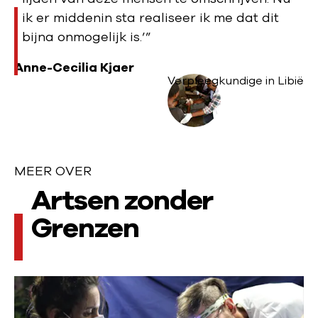
ik er middenin sta realiseer ik me dat dit
bijna onmogelijk is.’”
Anne-Cecilia Kjaer
Verpleegkundige in Libië
MEER OVER
M
Artsen zonder
e
Grenzen
e
r
L
o
e