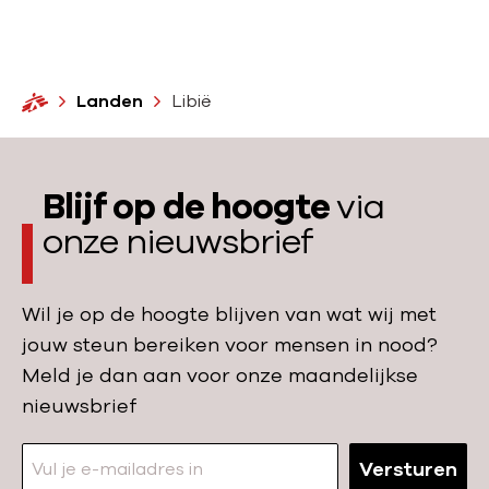
e
r
:
L
H
Landen
Libië
a
o
m
n
e
d
Blijf op de hoogte
via
e
onze nieuwsbrief
n
Wil je op de hoogte blijven van wat wij met
jouw steun bereiken voor mensen in nood?
Meld je dan aan voor onze maandelijkse
nieuwsbrief
Versturen