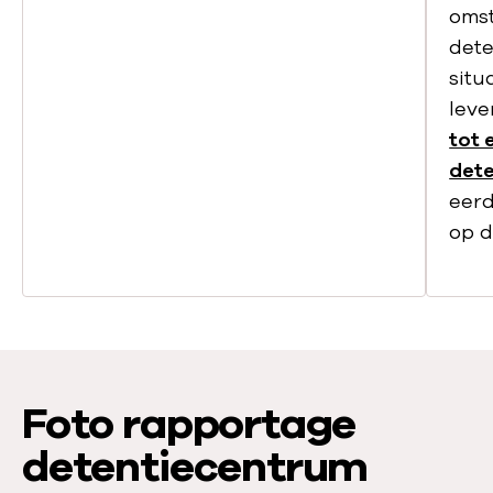
oms
dete
situ
lev
tot 
dete
eerd
op d
Foto rapportage
detentiecentrum