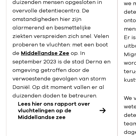
duizenden mensen opgesloten in
we m
overvolle detentiecentra. De
dete
omstandigheden hier zijn
onto
alarmerend en besmettelijke
mens
ziekten verspreiden zich snel. Velen
Er i
proberen te vluchten: met een boot
uitb
de
Middellandse Zee
op. In
Migr
september 2023 is de stad Derna en
wor
omgeving getroffen door de
teru
verwoestende gevolgen van storm
kust
Daniël. Op dit moment vallen er al
duizenden doden te betreuren.
We v
Lees hier ons rapport over
wete
vluchtelingen op de
dete
Middellandse zee
team
dage