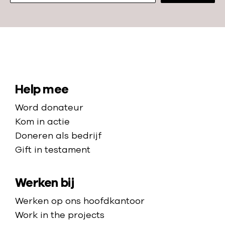
N
a
a
S
Help mee
r
i
Word donateur
d
t
Kom in actie
e
e
Doneren als bedrijf
h
Gift in testament
m
o
a
m
Werken bij
p
e
p
Werken op ons hoofdkantoor
a
Work in the projects