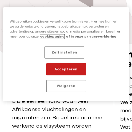
Wij gebruiken cookies en vergelijkbare technieken. Hiermee kunnen
we oa de website analyseren, het gebruiksgemak vergroten en
advertenties op andere sites en social media personaliseren. Lees hier
meer over op onze
cookiepagina
of in onze privacyverklaring.
De situatie in Libië
On
Zelf instellen
de
Sinds de val en dood van de
Accepteren
langdurige heerser Quadhafi in 2011
Wij 
heerst er onrust. Een centrale
psyc
Weigeren
regering ontbreekt. Tegelijkertijd is
dete
Libië een een land waar veel
We z
Afrikaanse vluchtelingen en
medi
migranten zijn. Bij gebrek aan een
bijv
werkend asielsysteem worden
Wat 