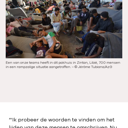
r
l
i
g
g
e
e
n
s
d
l
e
i
s
d
l
Een van onze teams heeft in dit pakhuis in Zintan, Libië, 700 mensen
Men
e
i
in een rampzalige situatie aangetroffen.
–
©
Jérôme Tubiana/AzG
men
De 
d
med
Tu
e
“‘Ik probeer de woorden te vinden om het
lijden van deze mensen te omschrijven. Nu