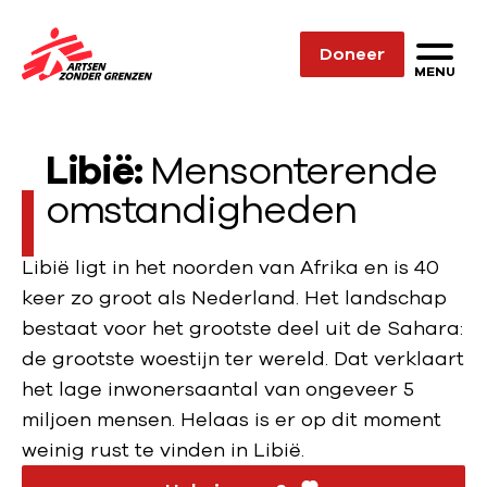
Sla navigatie over
Doneer
N
MENU
a
a
Libië:
Mensonterende
r
d
omstandigheden
e
h
Libië ligt in het noorden van Afrika en is 40
o
keer zo groot als Nederland. Het landschap
m
bestaat voor het grootste deel uit de Sahara:
e
de grootste woestijn ter wereld. Dat verklaart
p
het lage inwonersaantal van ongeveer 5
a
miljoen mensen. Helaas is er op dit moment
g
weinig rust te vinden in Libië.
e