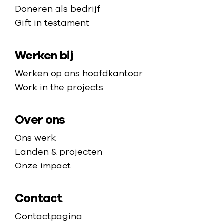
e
e
Doneren als bedrijf
h
Gift in testament
m
o
a
m
Werken bij
p
e
p
Werken op ons hoofdkantoor
a
Work in the projects
g
e
Over ons
Ons werk
Landen & projecten
Onze impact
Contact
Contactpagina