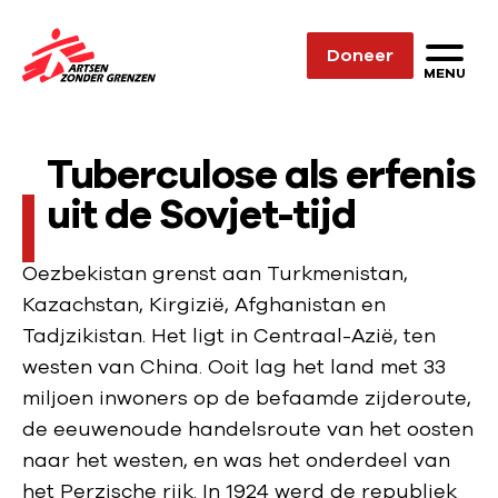
Sla navigatie over
Doneer
N
MENU
a
a
Tuberculose als erfenis
r
d
uit de Sovjet-tijd
e
h
Oezbekistan grenst aan Turkmenistan,
o
Kazachstan, Kirgizië, Afghanistan en
m
Tadjzikistan. Het ligt in Centraal-Azië, ten
e
westen van China. Ooit lag het land met 33
p
miljoen inwoners op de befaamde zijderoute,
a
de eeuwenoude handelsroute van het oosten
g
naar het westen, en was het onderdeel van
e
het Perzische rijk. In 1924 werd de republiek