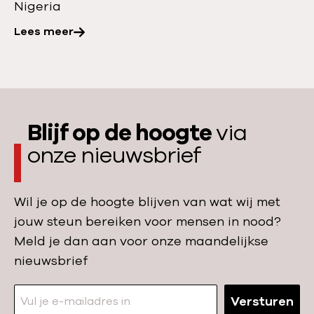
e
Nigeria
o
s
r
v
o
Lees meer
e
:
a
r
n
O
l
k
h
n
l
i
e
d
i
n
l
e
n
d
Blijf op de hoogte
via
p
r
g
e
onze nieuwsbrief
e
v
r
n
o
e
’
e
Wil je op de hoogte blijven van wat wij met
n
d
jouw steun bereiken voor mensen in nood?
d
i
Meld je dan aan voor onze maandelijkse
i
n
nieuwsbrief
e
g
o
s
Versturen
n
c