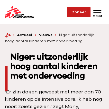
Sla navigatie over
Doneer
N
MENU
a
a
H
Actueel
Nieuws
Niger: uitzonderlijk
r
o
hoog aantal kinderen met ondervoeding
d
m
e
e
Niger: uitzonderlijk
h
o
hoog aantal kinderen
m
met ondervoeding
e
p
a
‘Er zijn dagen geweest met meer dan 70
g
kinderen op de intensive care. Ik heb nog
e
nooit zoiets gezien,’ zegt Many,