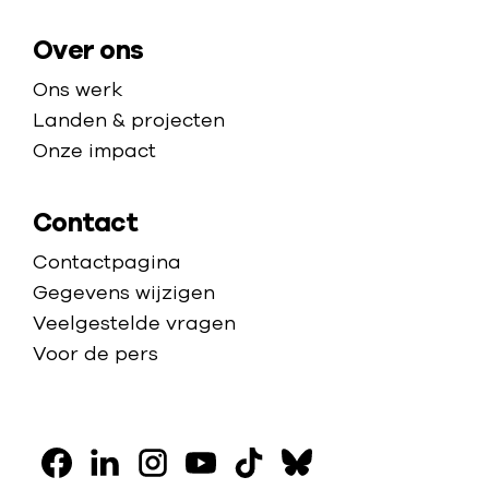
g
e
e
Over ons
v
e
Ons werk
n
Landen & projecten
s
Onze impact
s
t
Contact
a
Contactpagina
a
Gegevens wijzigen
n
Veelgestelde vragen
o
Voor de pers
p
h
e
V
t
s