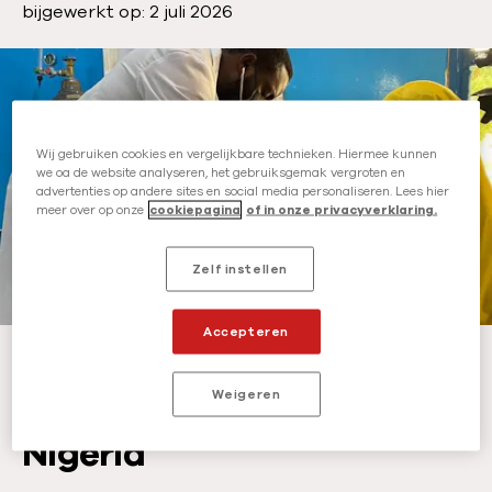
u
bijgewerkt op: 2 juli 2026
t
b
e
l
u
i
r
c
:
a
Wij gebruiken cookies en vergelijkbare technieken. Hiermee kunnen
we oa de website analyseren, het gebruiksgemak vergroten en
t
advertenties op andere sites en social media personaliseren. Lees hier
i
meer over op onze
cookiepagina
of in onze privacyverklaring.
e
d
Zelf instellen
a
t
Accepteren
u
In Niger zijn onze teams verrast door het uitzonderlijk hoge aantal
kinderen met ondervoeding.
-
©
Mariama Diallo
m
:
Weigeren
De grens van Niger en
Nigeria