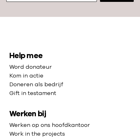
d
r
e
i
r
s
v
i
N
o
s
a
e
i
a
S
Help mee
d
n
r
i
z
Word donateur
N
d
i
t
Kom in actie
i
e
j
e
Doneren als bedrijf
g
h
n
Gift in testament
m
e
o
r
a
m
i
Werken bij
p
e
a
p
Werken op ons hoofdkantoor
:
a
Work in the projects
l