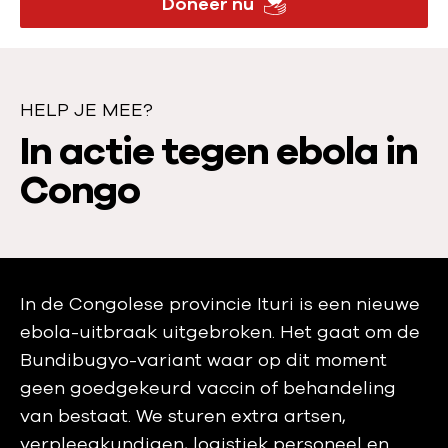
Doneer nu
HELP JE MEE?
H
In actie tegen ebola in
e
Congo
l
p
j
In de Congolese provincie Ituri is een nieuwe
e
ebola-uitbraak uitgebroken. Het gaat om de
Bundibugyo-variant waar op dit moment
m
geen goedgekeurd vaccin of behandeling
e
van bestaat. We sturen extra artsen,
verpleegkundigen, logistiek personeel en