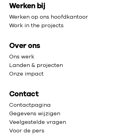
Werken bij
p
e
p
Werken op ons hoofdkantoor
a
Work in the projects
g
e
Over ons
Ons werk
Landen & projecten
Onze impact
Contact
Contactpagina
Gegevens wijzigen
Veelgestelde vragen
Voor de pers