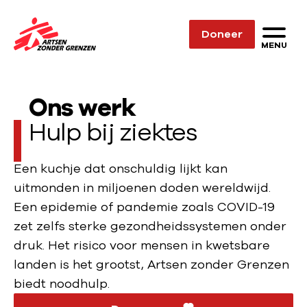
Sla navigatie over
Doneer
N
MENU
a
a
Ons werk
r
d
Hulp bij ziektes
e
h
Een kuchje dat onschuldig lijkt kan
o
uitmonden in miljoenen doden wereldwijd.
m
Een epidemie of pandemie zoals COVID-19
e
zet zelfs sterke gezondheidssystemen onder
p
druk. Het risico voor mensen in kwetsbare
a
landen is het grootst, Artsen zonder Grenzen
g
biedt noodhulp.
e