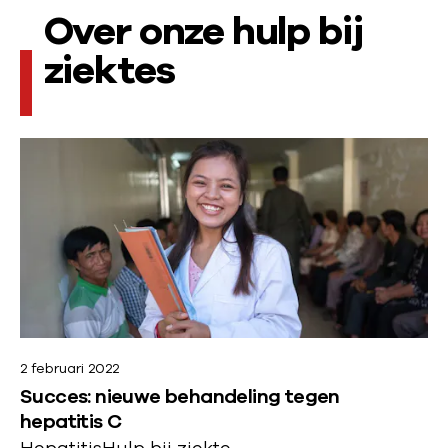
L
Over onze hulp bij
e
ziektes
e
s
L
v
e
e
e
s
r
m
d
e
e
e
r
r
2 februari 2022
o
Succes: nieuwe behandeling tegen
v
hepatitis C
e