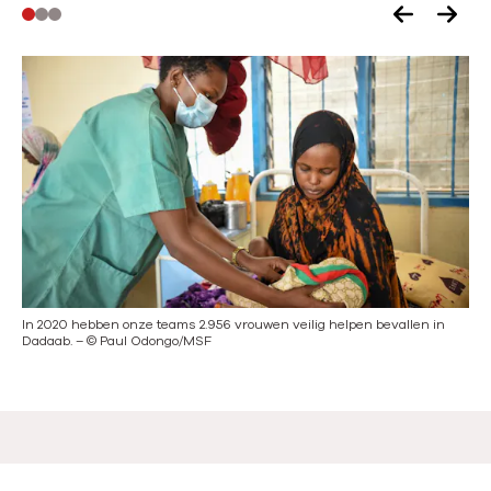
V
V
o
o
r
l
i
g
g
e
e
n
s
d
l
e
i
s
d
l
In 2020 hebben onze teams 2.956 vrouwen veilig helpen bevallen in
Ver
e
i
Dadaab.
–
©
Paul Odongo/MSF
kij
d
e