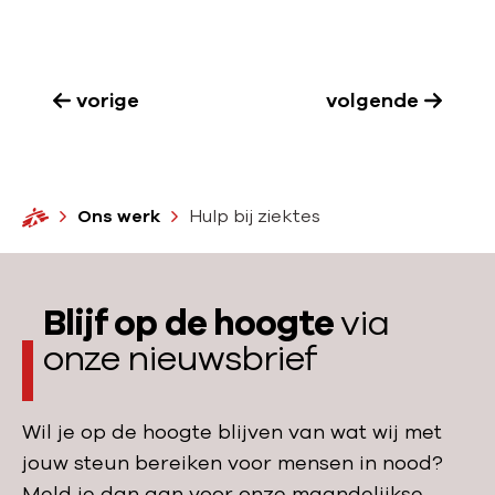
o
r
s
e
:
t
t
V
r
b
vorige
volgende
o
i
e
o
j
s
r
d
c
d
e
H
Ons werk
Hulp bij ziektes
h
e
n
o
i
t
m
i
k
o
e
n
Blijf op de hoogte
via
b
e
N
a
onze nieuwsbrief
k
i
a
o
g
r
m
e
Wil je op de hoogte blijven van wat wij met
z
s
r
jouw steun bereiken voor mensen in nood?
i
t
i
Meld je dan aan voor onze maandelijkse