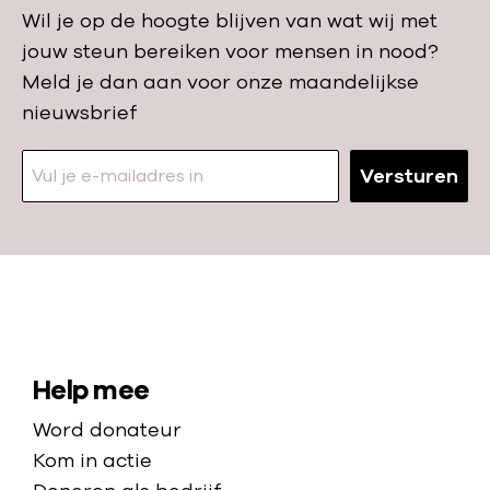
e
e
Wil je op de hoogte blijven van wat wij met
z
r
jouw steun bereiken voor mensen in nood?
o
e
Meld je dan aan voor onze maandelijkse
r
r
nieuwsbrief
g
e
i
n
Versturen
n
z
v
o
e
n
r
d
w
N
e
o
a
r
e
a
S
s
Help mee
s
r
t
i
Word donateur
t
d
r
t
Kom in actie
G
e
o