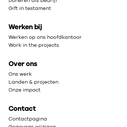
e
Doneren als bedrijf
a
h
o
Gift in testament
m
z
o
m
a
a
m
t
Werken bij
p
e
i
p
j
Werken op ons hoofdkantoor
a
d
Work in the projects
g
e
e
n
Over ons
s
Ons werk
e
Landen & projecten
e
Onze impact
n
e
Contact
x
p
Contactpagina
l
Gegevens wijzigen