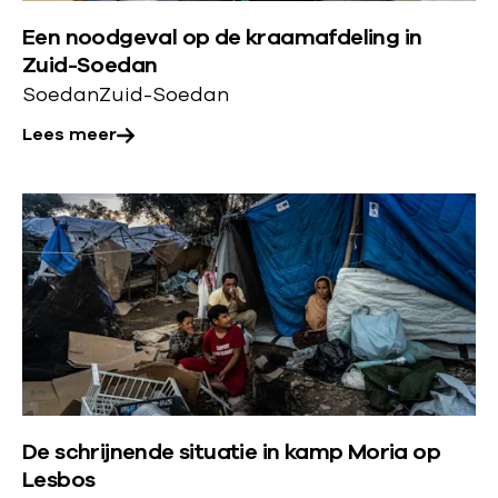
r
e
Een noodgeval op de kraamafdeling in
o
d
Zuid-Soedan
v
i
Soedan
Zuid-Soedan
e
n
Lees meer
r
g
:
s
E
L
c
e
e
r
n
e
i
n
s
s
o
m
i
o
e
s
d
e
N
g
r
i
e
De schrijnende situatie in kamp Moria op
o
g
Lesbos
v
v
e