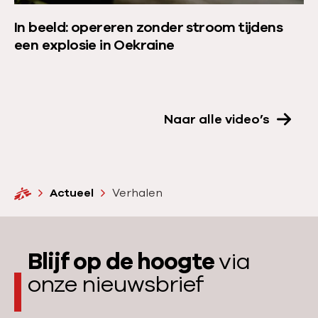
a
a
:
r
l
In beeld: opereren zonder stroom tijdens
n
t
o
een explosie in Oekraine
i
w
v
d
e
e
a
e
r
t
j
:
Naar alle video’s
i
a
I
e
a
n
i
r
b
n
m
e
H
Actueel
Verhalen
G
e
e
o
a
d
m
l
z
e
i
d
Blijf op de hoogte
via
a
s
:
onze nieuwsbrief
c
o
h
p